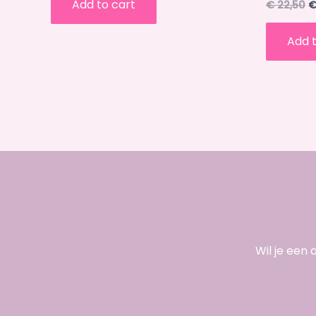
Add to cart
€
22,50
Add t
Wil je een