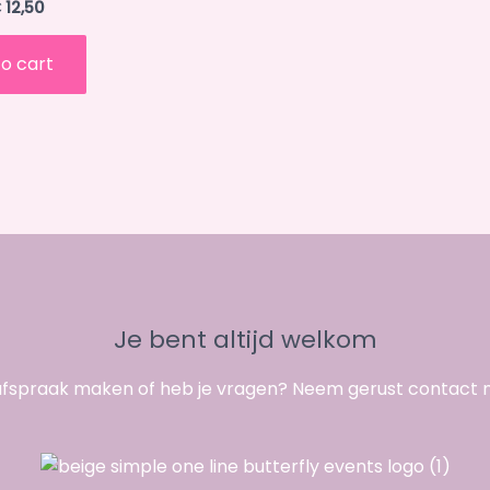
€
12,50
o cart
Je bent altijd welkom
 afspraak maken of heb je vragen? Neem gerust contact