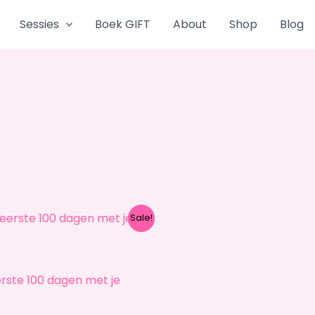
Sessies
Boek GIFT
About
Shop
Blog
riginal
Current
Sale!
rice
price
as:
is:
 22,50.
€ 12,50.
rste 100 dagen met je