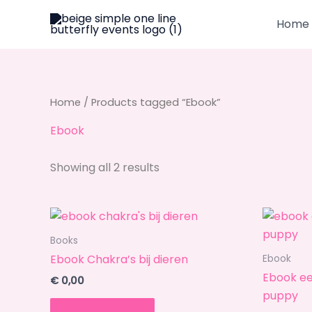
Skip
Home
to
content
Home
/ Products tagged “Ebook”
Ebook
Showing all 2 results
O
p
w
Books
€
Ebook Chakra’s bij dieren
Ebook
Ebook ee
€
0,00
puppy