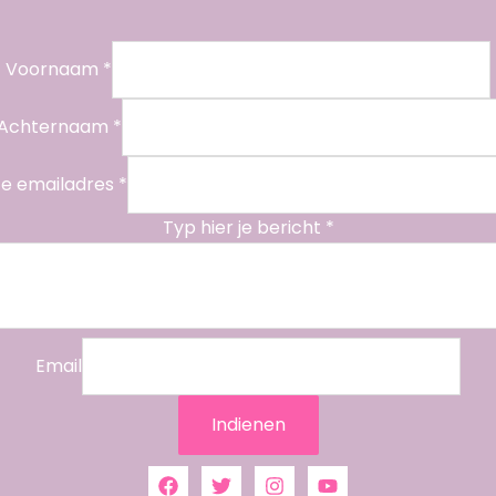
Voornaam
*
e
Achternaam
*
m
a
Je emailadres
*
i
Typ hier je bericht
l
*
a
d
r
e
Email
s
h
Indienen
i
e
r