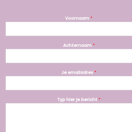
Voornaam
*
Achternaam
*
Je emailadres
*
*
Typ hier je bericht
*
e
m
a
i
l