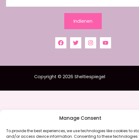
a
d
Indienen
r
e
s
J
e
Copyright © 2026 Sheltiespiegel
Manage Consent
To provide the best experiences, we use technologies like cookies to st
and/or access device information. Consenting to these technologies w