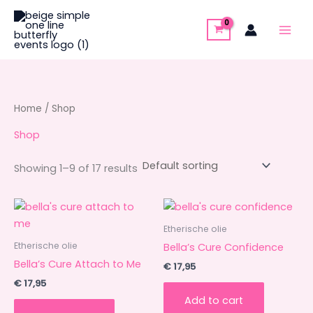
Skip
to
content
Home
/ Shop
Shop
Showing 1–9 of 17 results
Etherische olie
Etherische olie
Bella’s Cure Confidence
Bella’s Cure Attach to Me
€
17,95
€
17,95
Add to cart