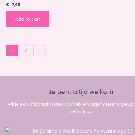
€
17,95
Add to cart
1
2
→
Je bent altijd welkom
Wil je een afspraak maken of heb je vragen? Neem gerus
met me op!