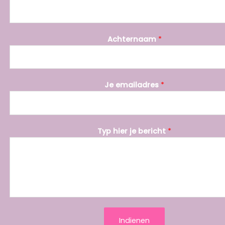
Achternaam
*
e
Je emailadres
*
m
a
i
l
Typ hier je bericht
*
a
d
r
e
s
h
i
Indienen
e