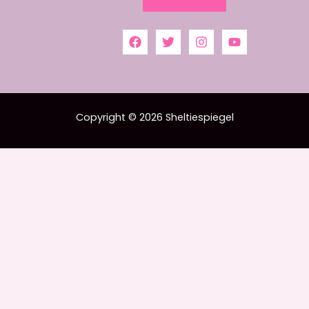
r
J
e
Copyright © 2026 Sheltiespiegel