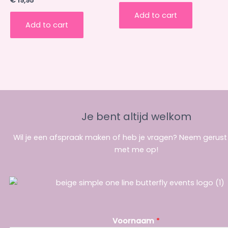
€
19,95
5.00
out of 5
Add to cart
Add to cart
Je bent altijd welkom
Wil je een afspraak maken of heb je vragen? Neem gerus
met me op!
Voornaam
*