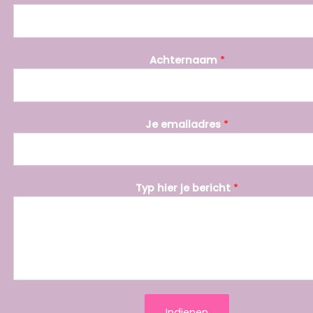
T
Achternaam
*
y
p
V
o
Je emailadres
*
o
r
n
a
Typ hier je bericht
*
a
m
J
e
Indienen