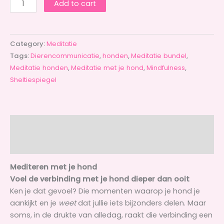
Add to cart
Category:
Meditatie
Tags:
Dierencommunicatie
,
honden
,
Meditatie bundel
,
Meditatie honden
,
Meditatie met je hond
,
Mindfulness
,
Sheltiespiegel
Description
Reviews (1)
Mediteren met je hond
Voel de verbinding met je hond dieper dan ooit
Ken je dat gevoel? Die momenten waarop je hond je
aankijkt en je
weet
dat jullie iets bijzonders delen. Maar
soms, in de drukte van alledag, raakt die verbinding een