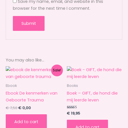
Save my name, email, and website in this
browser for the next time I comment.
You may also like…
Original
Current
Sale!
price
price
was:
is:
€ 7,50.
€ 0,00.
Ebook
Books
Ebook De kenmerken van
Boek – GIFT, de hond die
Geboorte Trauma
mij leerde leven
€
7,50
€
0,00
Rated
€
19,95
5.00
out of 5
Add to cart
Add to cart