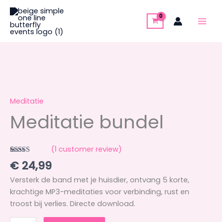
Skip
to
content
Meditatie
bundel
quantity
Meditatie
Meditatie bundel
(
1
customer review)
Rated
1
5.00
€
24,99
out of 5
based on
Versterk de band met je huisdier, ontvang 5 korte,
customer
rating
krachtige MP3-meditaties voor verbinding, rust en
troost bij verlies. Directe download.