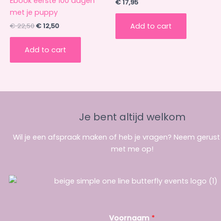
Ebook eerste 100 dagen
€
17,95
met je puppy
Add to cart
€
22,50
€
12,50
Add to cart
Je bent altijd welkom
Wil je een afspraak maken of heb je vragen? Neem gerus
met me op!
Voornaam
*