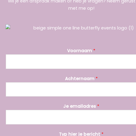
Wil je een afspraak maken of heb je vragen? Neem gerus
met me op!
Voornaam
*
Achternaam
*
Je emailadres
*
j
Typ hier je bericht
*