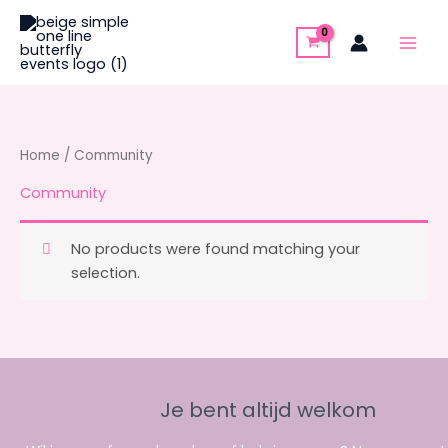
Skip
to
content
Home
/ Community
Community
No products were found matching your
selection.
Je bent altijd welkom